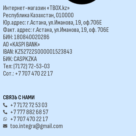
Интернет-магазин «TBOX.kz»
Республика Казахстан, 010000
Юр.адрес: г.Астана, ул.Иманова, 19, оф.706Е
Факт. адрес: г.Астана, ул.Иманова, 19, оф. 706Е
БИН: 180840020286
АО «KASPI BANK»
IBAN: KZ52722S000001523843
БИК: CASPKZKA
Тел: (7172) 72-53-03
Сот.: +7 707 470 22 17
СВЯЗЬ С НАМИ
+7 7172 72 53 03
+7 777 882 68 57
+7 707 470 22 17
too.integra@gmail.com