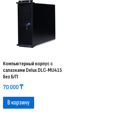
Компьютерный корпус с
салазками Delux DLC-MU415
без Б/П
70 000
₸
В корзину