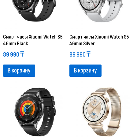
Смарт часы Xiaomi Watch S5
Смарт часы Xiaomi Watch S5
46mm Black
46mm Silver
89 990
₸
89 990
₸
В корзину
В корзину