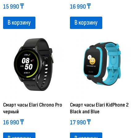
15 990
₸
16 990
₸
В корзину
В корзину
Смарт часы Elari Chrono Pro
Смарт часы Elari KidPhone 2
черный
Black and Blue
16 990
₸
17 990
₸