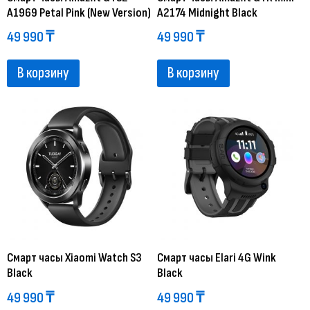
A1969 Petal Pink (New Version)
A2174 Midnight Black
49 990
₸
49 990
₸
В корзину
В корзину
Смарт часы Xiaomi Watch S3
Смарт часы Elari 4G Wink
Black
Black
49 990
₸
49 990
₸