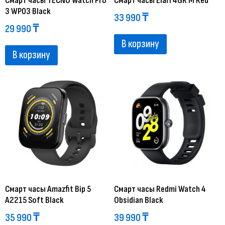
Смарт часы TECNO Watch Pro
Смарт часы Elari 4GR M Red
3 WP03 Black
33 990
₸
29 990
₸
В корзину
В корзину
Смарт часы Amazfit Bip 5
Смарт часы Redmi Watch 4
A2215 Soft Black
Obsidian Black
35 990
₸
39 990
₸