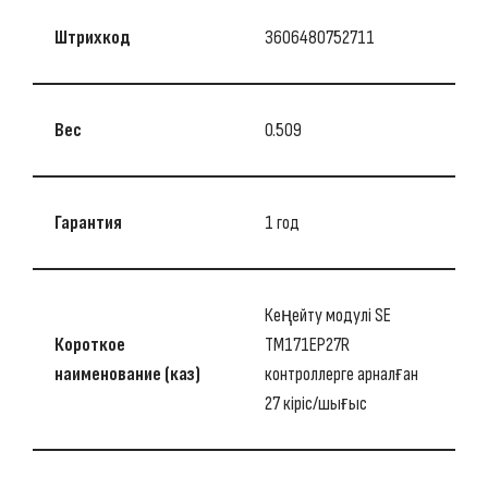
Штрихкод
3606480752711
Вес
0.509
Гарантия
1 год
Кеңейту модулі SE
Короткое
TM171EP27R
наименование (каз)
контроллерге арналған
27 кіріс/шығыс