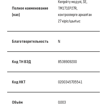
Кеңейту модулі, SE,
Полное наименование
TM171EP27R,
(каз)
контроллерге арналған
27 кіріс/шығыс
Благотворительность
N
Код ТН ВЭД
8538909200
Код НКТ
0200345705541
Объём
0.003