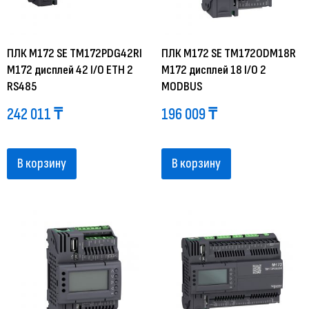
ПЛК М172 SE TM172PDG42RI
ПЛК М172 SE TM172ODM18R
M172 дисплей 42 I/O ETH 2
M172 дисплей 18 I/O 2
RS485
MODBUS
242 011
₸
196 009
₸
В корзину
В корзину