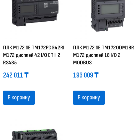
ПЛК М172 SE TM172PDG42RI
ПЛК М172 SE TM172ODM18R
M172 дисплей 42 I/O ETH 2
M172 дисплей 18 I/O 2
RS485
MODBUS
242 011
₸
196 009
₸
В корзину
В корзину