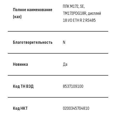
ПЛК М172, SE,
Полное наименование
TM172PDG18R, дисплей
(каз)
18 I/O ETH R 2 RS485
Благотворительность
N
Новинка
Да
Код ТН ВЭД
8537109100
Код НКТ
0200345704810