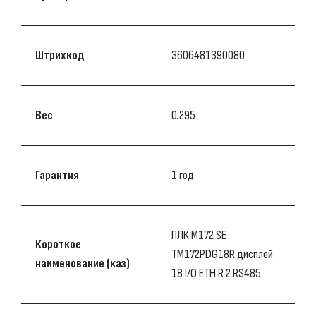
Штрихкод
3606481390080
Вес
0.295
Гарантия
1 год
ПЛК М172 SE
Короткое
TM172PDG18R дисплей
наименование (каз)
18 I/O ETH R 2 RS485