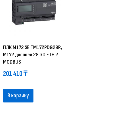
ПЛК М172 SE TM172PDG28R,
M172 дисплей 28 I/O ETH 2
MODBUS
201 410
₸
В корзину