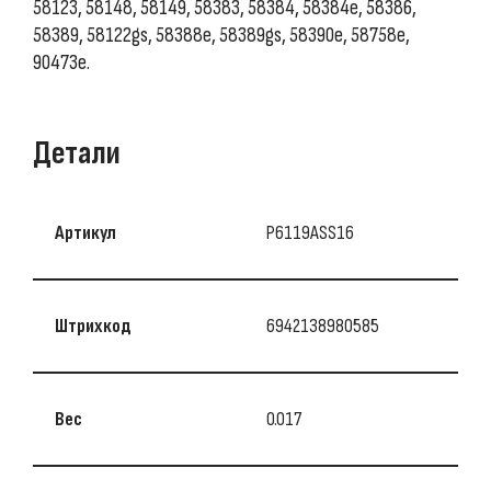
58123, 58148, 58149, 58383, 58384, 58384e, 58386,
58389, 58122gs, 58388e, 58389gs, 58390e, 58758e,
90473e.
Детали
Артикул
P6119ASS16
Штрихкод
6942138980585
Вес
0.017