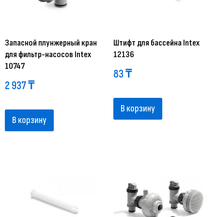
Запасной плунжерный кран
Штифт для бассейна Intex
для фильтр-насосов Intex
12136
10747
83
₸
2 937
₸
В корзину
В корзину