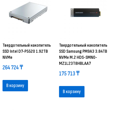
Твердотельный накопитель
Твердотельный накопитель
SSD Intel D7-P5520 1.92TB
SSD Samsung PM9A3 3.84TB
NVMe
NVMe M.2 HDS-SMN0-
MZ1L23T8HBLAA7
264 724
₸
175 713
₸
В корзину
В корзину