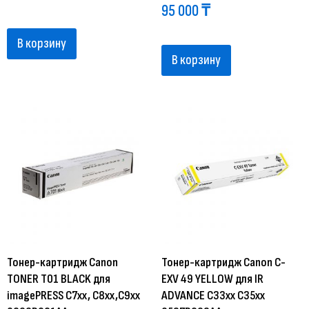
95 000
₸
В корзину
В корзину
Тонер-картридж Canon
Тонер-картридж Canon C-
TONER T01 BLACK для
EXV 49 YELLOW для IR
imagePRESS C7xx, C8xx,C9xx
ADVANCE C33xx C35xx