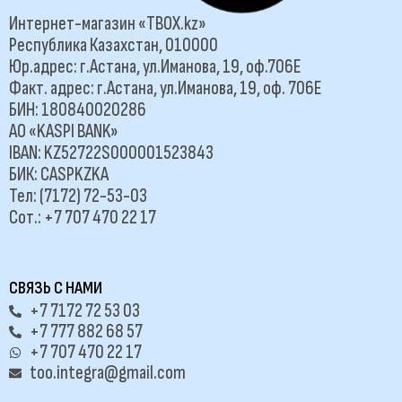
Интернет-магазин «TBOX.kz»
Республика Казахстан, 010000
Юр.адрес: г.Астана, ул.Иманова, 19, оф.706Е
Факт. адрес: г.Астана, ул.Иманова, 19, оф. 706Е
БИН: 180840020286
АО «KASPI BANK»
IBAN: KZ52722S000001523843
БИК: CASPKZKA
Тел: (7172) 72-53-03
Сот.: +7 707 470 22 17
СВЯЗЬ С НАМИ
+7 7172 72 53 03
+7 777 882 68 57
+7 707 470 22 17
too.integra@gmail.com