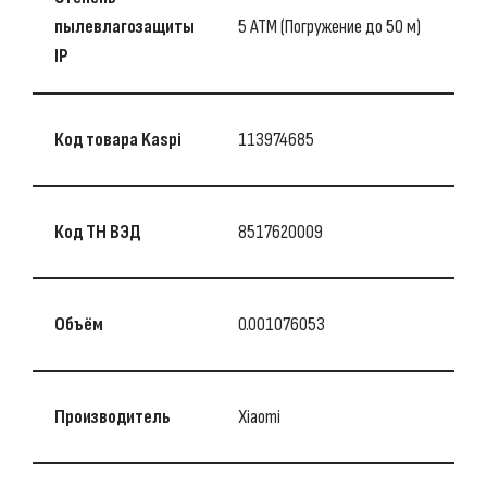
пылевлагозащиты
5 АТМ (Погружение до 50 м)
IP
Код товара Kaspi
113974685
Код ТН ВЭД
8517620009
Объём
0.001076053
Производитель
Xiaomi