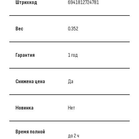
Штрихкод
6941812724781
Вес
0.352
Гарантия
1 год
Снижена цена
Да
Новинка
Нет
Время полной
до 2 ч