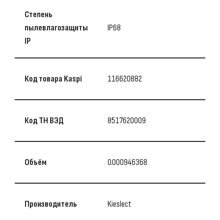
Степень
пылевлагозащиты
IP68
IP
Код товара Kaspi
116620882
Код ТН ВЭД
8517620009
Объём
0.000946368
Производитель
Kieslect