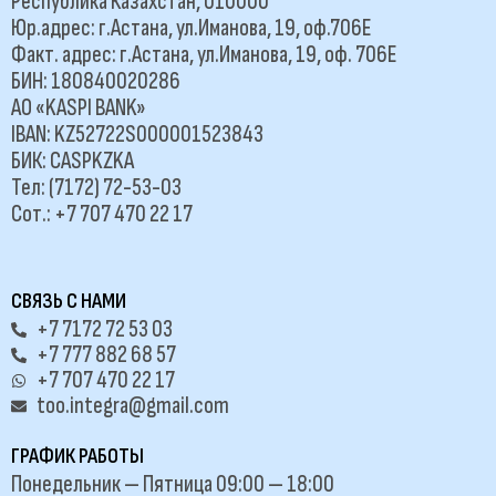
Республика Казахстан, 010000
Юр.адрес: г.Астана, ул.Иманова, 19, оф.706Е
Факт. адрес: г.Астана, ул.Иманова, 19, оф. 706Е
БИН: 180840020286
АО «KASPI BANK»
IBAN: KZ52722S000001523843
БИК: CASPKZKA
Тел: (7172) 72-53-03
Сот.: +7 707 470 22 17
СВЯЗЬ С НАМИ
+7 7172 72 53 03
+7 777 882 68 57
+7 707 470 22 17
too.integra@gmail.com
ГРАФИК РАБОТЫ
Понедельник — Пятница 09:00 — 18:00