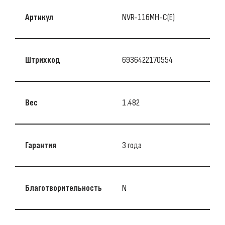
Артикул
NVR-116MH-C(E)
Штрихкод
6936422170554
Вес
1.482
Гарантия
3 года
Благотворительность
N