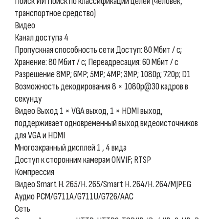
Поиск ИИ Поиск по классификации целей (человек,
транспортное средство)
Видео
Канал доступа 4
Пропускная способность сети Доступ: 80 Мбит / с;
Хранение: 80 Мбит / с; Переадресация: 60 Мбит / с
Разрешение 8MP; 6MP; 5MP; 4MP; 3MP; 1080p; 720p; D1
Возможность декодирования 8 × 1080p@30 кадров в
секунду
Видео Выход 1 × VGA выход, 1 × HDMI выход,
поддерживает одновременный выход видеоисточников
для VGA и HDMI
Многоэкранный дисплей 1 , 4 вида
Доступ к сторонним камерам ONVIF; RTSP
Компрессия
Видео Smart H. 265/H. 265/Smart H. 264/H. 264/MJPEG
Аудио PCM/G711A/G711U/G726/AAC
Сеть