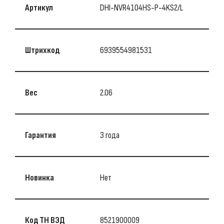
Артикул
DHI-NVR4104HS-P-4KS2/L
Штрихкод
6939554981531
Вес
2.06
Гарантия
3 года
Новинка
Нет
Код ТН ВЭД
8521900009