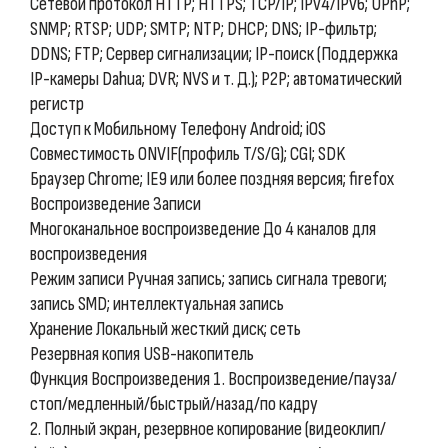
Сетевой протокол HTTP; HTTPS; TCP/IP; IPv4/IPv6; UPnP;
SNMP; RTSP; UDP; SMTP; NTP; DHCP; DNS; IP-фильтр;
DDNS; FTP; Сервер сигнализации; IP-поиск (Поддержка
IP-камеры Dahua; DVR; NVS и т. Д.); P2P; автоматический
регистр
Доступ к Мобильному Телефону Android; iOS
Совместимость ONVIF(профиль T/S/G); CGI; SDK
Браузер Chrome; IE9 или более поздняя версия; firefox
Воспроизведение Записи
Многоканальное воспроизведение До 4 каналов для
воспроизведения
Режим записи Ручная запись; запись сигнала тревоги;
запись SMD; интеллектуальная запись
Хранение Локальный жесткий диск; сеть
Резервная копия USB-накопитель
Функция Воспроизведения 1. Воспроизведение/пауза/
стоп/медленный/быстрый/назад/по кадру
2. Полный экран, резервное копирование (видеоклип/