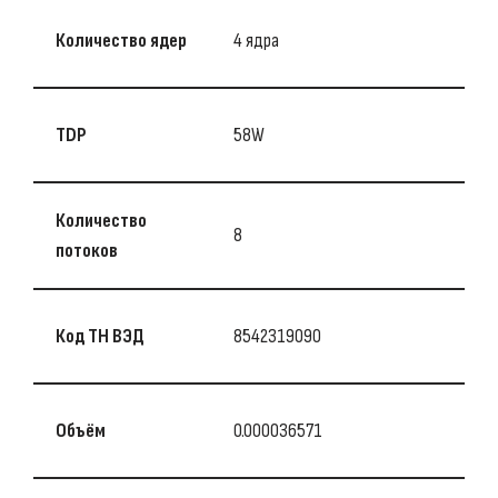
Количество ядер
4 ядра
TDP
58W
Количество
8
потоков
Код ТН ВЭД
8542319090
Объём
0.000036571