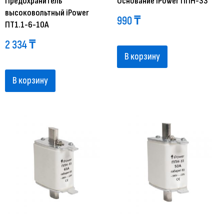
Предохранитель
Основание iPower ППН-33
высоковольтный iPower
990
₸
ПT1.1-6-10A
2 334
₸
В корзину
В корзину