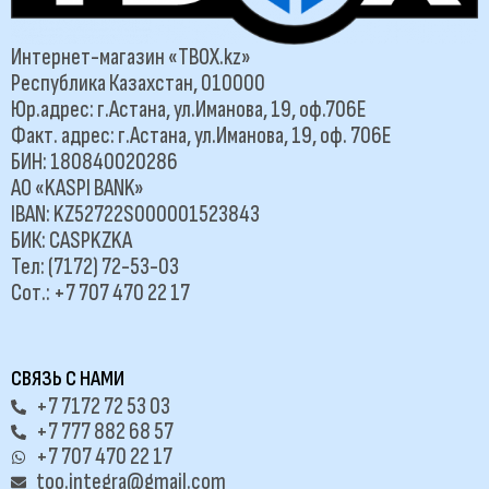
Интернет-магазин «TBOX.kz»
Республика Казахстан, 010000
Юр.адрес: г.Астана, ул.Иманова, 19, оф.706Е
Факт. адрес: г.Астана, ул.Иманова, 19, оф. 706Е
БИН: 180840020286
АО «KASPI BANK»
IBAN: KZ52722S000001523843
БИК: CASPKZKA
Тел: (7172) 72-53-03
Сот.: +7 707 470 22 17
СВЯЗЬ С НАМИ
+7 7172 72 53 03
+7 777 882 68 57
+7 707 470 22 17
too.integra@gmail.com