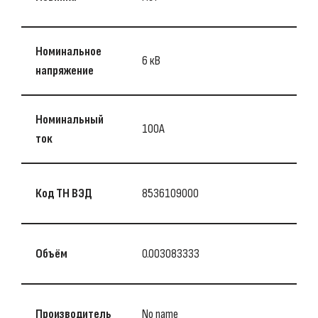
Номинальное
6 кВ
напряжение
Номинальный
100A
ток
Код ТН ВЭД
8536109000
Объём
0.003083333
Производитель
No name