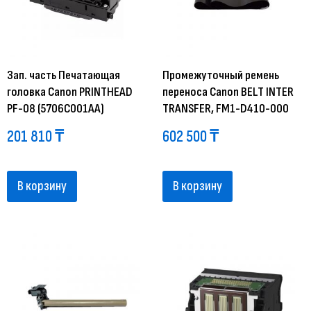
Зап. часть Печатающая
Промежуточный ремень
головка Canon PRINTHEAD
переноса Canon BELT INTER
PF-08 (5706C001AA)
TRANSFER, FM1-D410-000
201 810
₸
602 500
₸
В корзину
В корзину