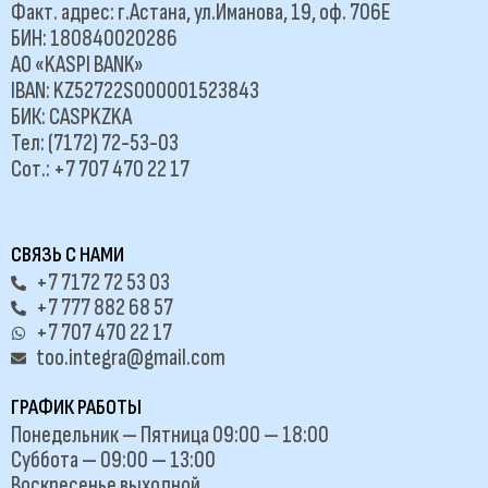
Факт. адрес: г.Астана, ул.Иманова, 19, оф. 706Е
БИН: 180840020286
АО «KASPI BANK»
IBAN: KZ52722S000001523843
БИК: CASPKZKA
Тел: (7172) 72-53-03
Сот.: +7 707 470 22 17
СВЯЗЬ С НАМИ
+7 7172 72 53 03
+7 777 882 68 57
+7 707 470 22 17
too.integra@gmail.com
ГРАФИК РАБОТЫ
Понедельник — Пятница 09:00 — 18:00
Суббота — 09:00 — 13:00
Воскресенье выходной