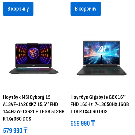
В корзину
В корзину
Ноутбук MSI Cyborg 15
Ноутбук Gigabyte G6X 16″
A13VF-1426XKZ 15.6″ FHD
FHD 165Hz i7-13650HX 16GB
144Hz i7-13620H 16GB 512GB
1TB RTX4060 DOS
RTX4060 DOS
659 990
₸
579 990
₸