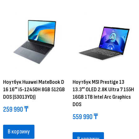
Ноутбук Huawei MateBook D
Ноутбук MSI Prestige 13
16 16″ i5-12450H 8GB 512GB
13.3″ OLED 2.8K Ultra 7 155H
DOS (53013YDJ)
16GB 1TB Intel Arc Graphics
DOS
259 990
₸
559 990
₸
В корзину