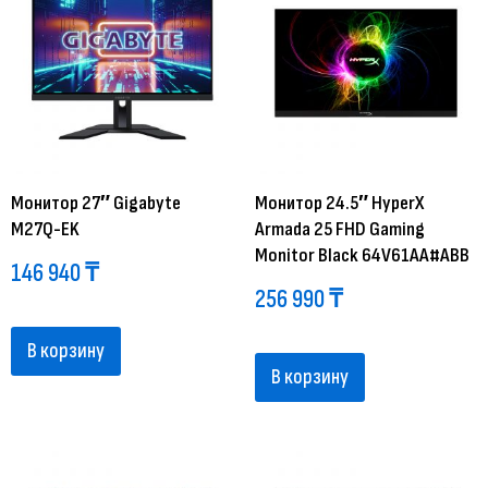
Монитор 27″ Gigabyte
Монитор 24.5″ HyperX
M27Q-EK
Armada 25 FHD Gaming
Monitor Black 64V61AA#ABB
146 940
₸
256 990
₸
В корзину
В корзину