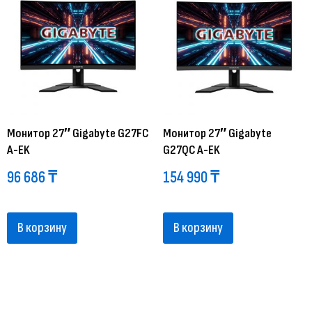
Монитор 27″ Gigabyte G27FC
Монитор 27″ Gigabyte
A-EK
G27QC A-EK
96 686
₸
154 990
₸
В корзину
В корзину