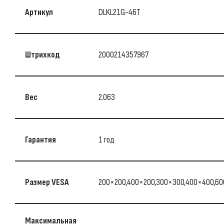
Артикул
DLKL21G-46T
Штрихкод
2000214357967
Вес
2.063
Гарантия
1 год
Размер VESA
200×200,400×200,300×300,400×400,6
Максимальная