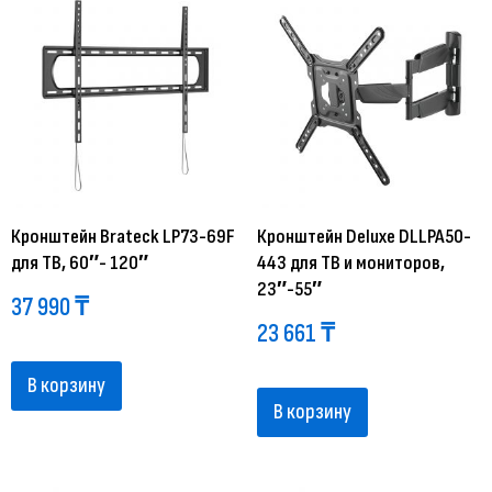
Кронштейн Brateck LP73-69F
Кронштейн Deluxe DLLPA50-
для ТВ, 60″- 120″
443 для ТВ и мониторов,
23″-55″
37 990
₸
23 661
₸
В корзину
В корзину