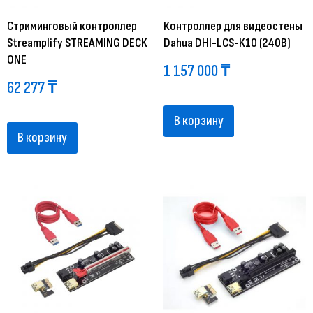
Стриминговый контроллер
Контроллер для видеостены
Streamplify STREAMING DECK
Dahua DHI-LCS-K10 (240В)
ONE
1 157 000
₸
62 277
₸
В корзину
В корзину