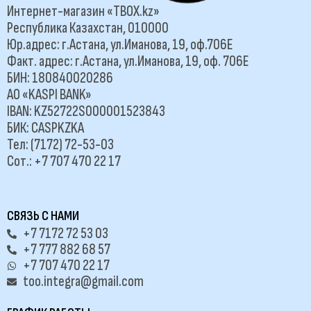
Интернет-магазин «TBOX.kz»
Республика Казахстан, 010000
Юр.адрес: г.Астана, ул.Иманова, 19, оф.706Е
Факт. адрес: г.Астана, ул.Иманова, 19, оф. 706Е
БИН: 180840020286
АО «KASPI BANK»
IBAN: KZ52722S000001523843
БИК: CASPKZKA
Тел: (7172) 72-53-03
Сот.: +7 707 470 22 17
СВЯЗЬ С НАМИ
+7 7172 72 53 03
+7 777 882 68 57
+7 707 470 22 17
too.integra@gmail.com