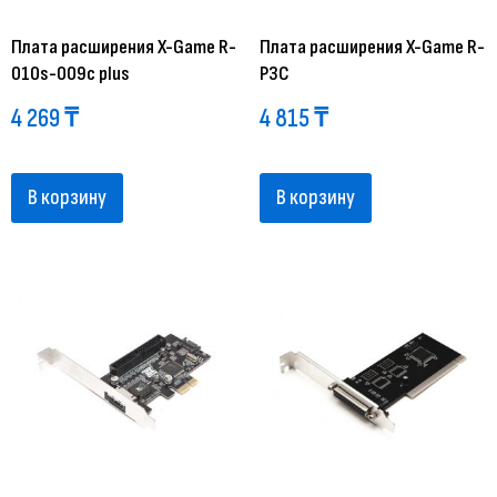
Плата расширения X-Game R-
Плата расширения X-Game R-
010s-009с plus
P3C
4 269
₸
4 815
₸
В корзину
В корзину