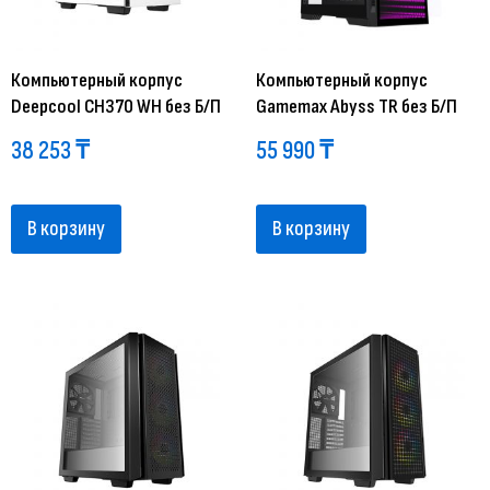
Компьютерный корпус
Компьютерный корпус
Deepcool CH370 WH без Б/П
Gamemax Abyss TR без Б/П
38 253
₸
55 990
₸
В корзину
В корзину