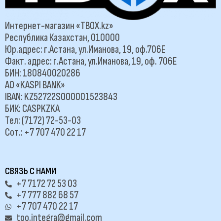
Интернет-магазин «TBOX.kz»
Республика Казахстан, 010000
Юр.адрес: г.Астана, ул.Иманова, 19, оф.706Е
Факт. адрес: г.Астана, ул.Иманова, 19, оф. 706Е
БИН: 180840020286
АО «KASPI BANK»
IBAN: KZ52722S000001523843
БИК: CASPKZKA
Тел: (7172) 72-53-03
Сот.: +7 707 470 22 17
СВЯЗЬ С НАМИ
+7 7172 72 53 03
+7 777 882 68 57
+7 707 470 22 17
too.integra@gmail.com