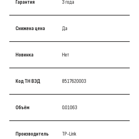
Гарантия
3 года
Снижена цена
Да
Новинка
Нет
Код ТН ВЭД
8517620003
Объём
0.01063
Производитель
TP-Link