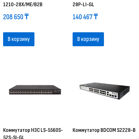
1210-28X/ME/B2B
28P-LI-GL
208 650
₸
140 467
₸
В корзину
В корзину
Коммутатор H3C LS-5560S-
Коммутатор BDCOM S2228-B
52S-SI-GL