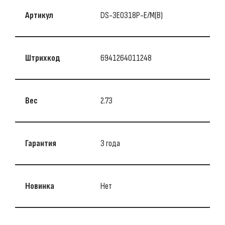
Артикул
DS-3E0318P-E/M(B)
Штрихкод
6941264011248
Вес
2.73
Гарантия
3 года
Новинка
Нет