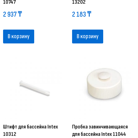
10747
13202
2 937
₸
2 183
₸
В корзину
В корзину
Штифт для бассейна Intex
Пробка завинчивающаяся
10312
для бассейна Intex 11044