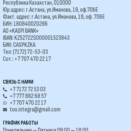
Республика Казахстан, 010000
Юр.адрес: г.Астана, ул.Иманова, 19, оф.706Е
Факт. адрес: г.Астана, ул.Иманова, 19, оф. 706Е
БИН: 180840020286
АО «KASPI BANK»
IBAN: KZ52722S000001523843
БИК: CASPKZKA
Тел: (7172) 72-53-03
Сот.: +7 707 470 22 17
СВЯЗЬ С НАМИ
+7 7172 72 53 03
+7 777 882 68 57
+7 707 470 22 17
too.integra@gmail.com
ГРАФИК РАБОТЫ
Понедельник — Пятница 09:00 — 18:00