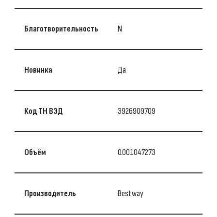
Благотворительность
N
Новинка
Да
Код ТН ВЭД
3926909709
Объём
0.001047273
Производитель
Bestway