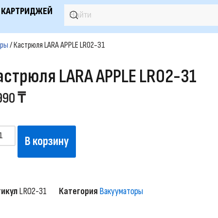
 КАРТРИДЖЕЙ
оры
/ Кастрюля LARA APPLE LR02-31
астрюля LARA APPLE LR02-31
990
₸
В корзину
тикул
LR02-31
Категория
Вакууматоры