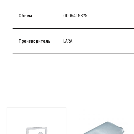
Объём
0.006419875
Производитель
LARA