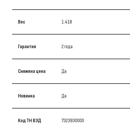
Вес
1.418
Гарантия
2 года
Снижена цена
Да
Новинка
Да
Код ТН ВЭД
7323930000