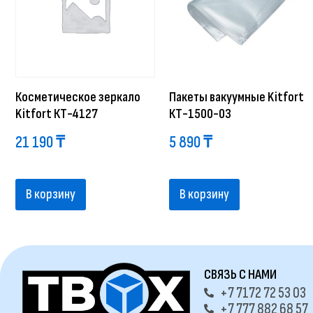
Косметическое зеркало
Пакеты вакуумные Kitfort
Kitfort КТ-4127
КТ-1500-03
21 190
₸
5 890
₸
В корзину
В корзину
СВЯЗЬ С НАМИ
+7 7172 72 53 03
+7 777 882 68 57