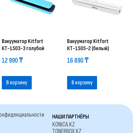
Вакууматор Kitfort
Вакууматор Kitfort
КТ-1503-3 голубой
КТ-1505-2 (белый)
12 990
₸
16 890
₸
В корзину
В корзину
конфиденциальности
НАШИ ПАРТНЁРЫ
KONICA.KZ
TONERBOX.KZ