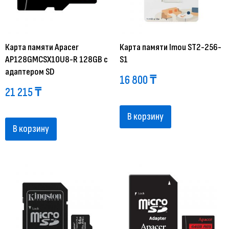
Карта памяти Apacer
Карта памяти Imou ST2-256-
AP128GMCSX10U8-R 128GB с
S1
адаптером SD
16 800
₸
21 215
₸
В корзину
В корзину