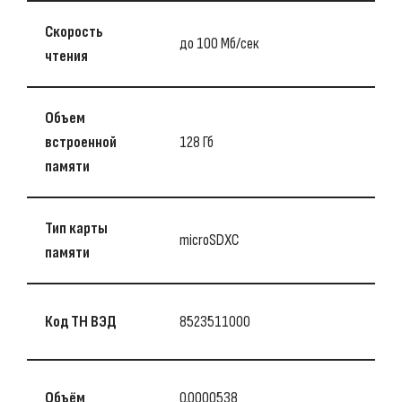
Скорость
до 100 Мб/сек
чтения
Объем
встроенной
128 Гб
памяти
Тип карты
microSDXC
памяти
Код ТН ВЭД
8523511000
Объём
0.0000538