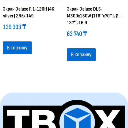
Экран Deluxe FJ1-120H (4K
Экран Deluxe DLS-
silver) 265x 149
M300x180W (118″х70″), Ø —
137″, 16:9
139 303
₸
63 740
₸
В корзину
В корзину