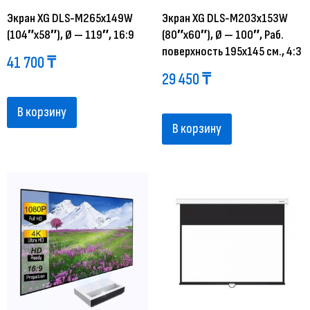
Экран XG DLS-M265х149W
Экран XG DLS-M203x153W
(104″х58″), Ø — 119″, 16:9
(80″х60″), Ø — 100″, Раб.
поверхность 195х145 см., 4:3
41 700
₸
29 450
₸
В корзину
В корзину