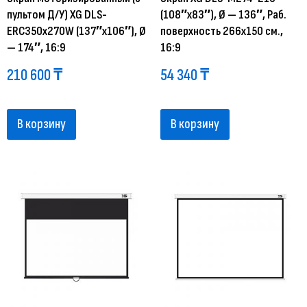
пультом Д/У) XG DLS-
(108″х83″), Ø — 136″, Раб.
ERС350x270W (137″х106″), Ø
поверхность 266х150 см.,
— 174″, 16:9
16:9
210 600
₸
54 340
₸
В корзину
В корзину