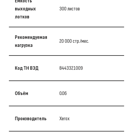
Емкость
выходных
300 листов
лотков
Рекомендуемая
20 000 стр./мес.
нагрузка
Код ТН ВЭД
8443321009
Объём
0.06
Производитель
Xerox