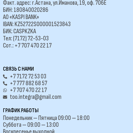
Факт. адрес: г.Астана, ул.Иманова, 19, оф. 706Е
БИН: 180840020286
АО «KASPI BANK»
IBAN: KZ52722S000001523843
БИК: CASPKZKA
Тел: (7172) 72-53-03
Сот.: +7 707 470 22 17
СВЯЗЬ С НАМИ
+7 7172 72 53 03
+7 777 882 68 57
+7 707 470 22 17
too.integra@gmail.com
ГРАФИК РАБОТЫ
Понедельник — Пятница 09:00 — 18:00
Суббота — 09:00 — 13:00
Воскресенье выходной