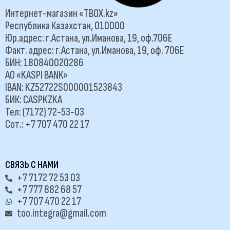
Интернет-магазин «TBOX.kz»
Республика Казахстан, 010000
Юр.адрес: г.Астана, ул.Иманова, 19, оф.706Е
Факт. адрес: г.Астана, ул.Иманова, 19, оф. 706Е
БИН: 180840020286
АО «KASPI BANK»
IBAN: KZ52722S000001523843
БИК: CASPKZKA
Тел: (7172) 72-53-03
Сот.: +7 707 470 22 17
СВЯЗЬ С НАМИ
+7 7172 72 53 03
+7 777 882 68 57
+7 707 470 22 17
too.integra@gmail.com