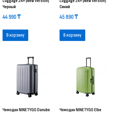
Luggage 24» (New version)
Luggage 24» (New version)
Черный
Синий
44 990
₸
45 890
₸
В корзину
В корзину
Чемодан NINETYGO Danube
Чемодан NINETYGO Elbe