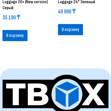
Luggage 20» (New version)
Luggage 24” Зеленый
Серый
49 990
₸
35 190
₸
В корзину
В корзину