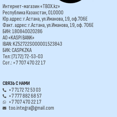
Интернет-магазин «TBOX.kz»
Республика Казахстан, 010000
Юр.адрес: г.Астана, ул.Иманова, 19, оф.706Е
Факт. адрес: г.Астана, ул.Иманова, 19, оф. 706Е
БИН: 180840020286
АО «KASPI BANK»
IBAN: KZ52722S000001523843
БИК: CASPKZKA
Тел: (7172) 72-53-03
Сот.: +7 707 470 22 17
СВЯЗЬ С НАМИ
+7 7172 72 53 03
+7 777 882 68 57
+7 707 470 22 17
too.integra@gmail.com