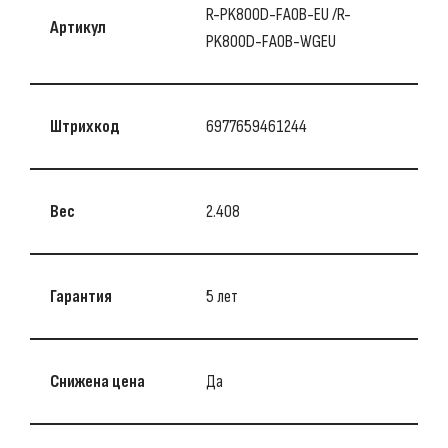
R-PK800D-FA0B-EU /R-
Артикул
PK800D-FA0B-WGEU
Штрихкод
6977659461244
Вес
2.408
Гарантия
5 лет
Снижена цена
Да