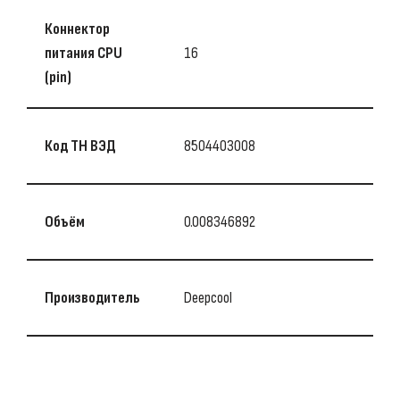
Коннектор
питания CPU
16
(pin)
Код ТН ВЭД
8504403008
Объём
0.008346892
Производитель
Deepcool