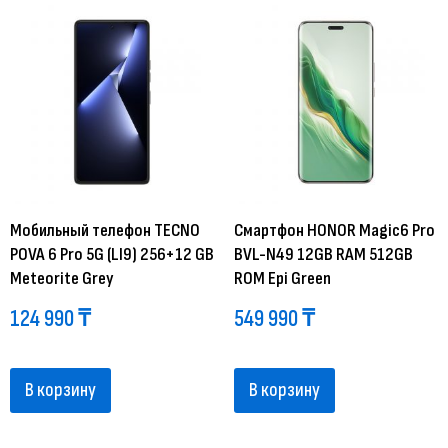
Мобильный телефон TECNO
Смартфон HONOR Magic6 Pro
POVA 6 Pro 5G (LI9) 256+12 GB
BVL-N49 12GB RAM 512GB
Meteorite Grey
ROM Epi Green
124 990
₸
549 990
₸
В корзину
В корзину