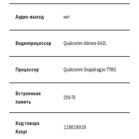
Аудио-выход
нет
Видеопроцессор
Qualcomm Adreno 642L
Процессор
Qualcomm Snapdragon 778G
Встроенная
256 Гб
память
Код товара
118618918
Kaspi