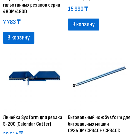
гильотинных резаков серии
15 990
₸
480M/480D
7 783
₸
В корзину
В корзину
Линейка Sysform для резака
Биговальный нож Sysform для
S-200 (Calendar Cutter)
биговальных машин
CP340M/CP340H/CP340D