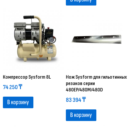
Компрессор Sysform 8L
Нож Sysform для гильотинных
резаков серии
74 250
₸
480EP/480M/480D
83 394
₸
В корзину
В корзину