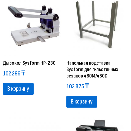
Дырокол Sysform HP-230
Напольная подставка
Sysform для гильотинных
102 296
₸
резаков 480M/480D
102 875
₸
В корзину
В корзину