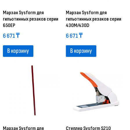
Марзан Sysform для
Марзан Sysform для
гильотинных резаков серии
гильотинных резаков серии
650EP
430M/430D
6 671
₸
6 671
₸
В корзину
В корзину
Марзан Sysform для
Степлер Sysform S210