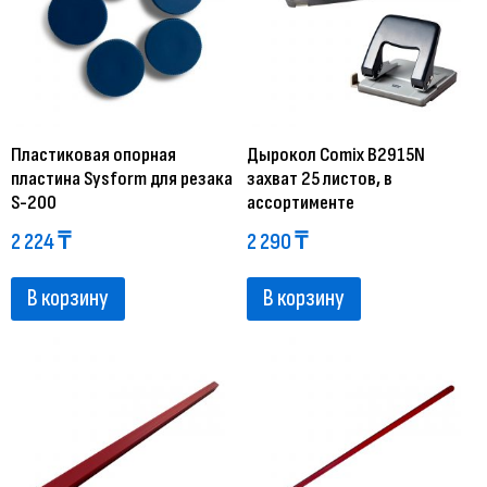
Пластиковая опорная
Дырокол Comix B2915N
пластина Sysform для резака
захват 25 листов, в
S-200
ассортименте
2 224
₸
2 290
₸
В корзину
В корзину