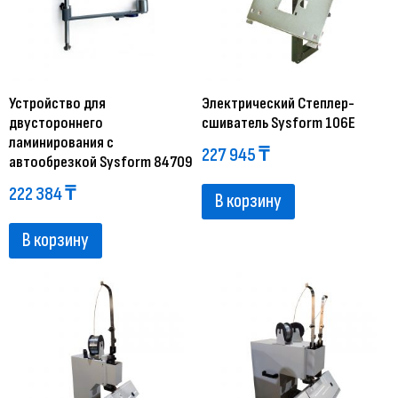
Устройство для
Электрический Степлер-
двустороннего
сшиватель Sysform 106E
ламинирования с
227 945
₸
автообрезкой Sysform 84709
222 384
₸
В корзину
В корзину