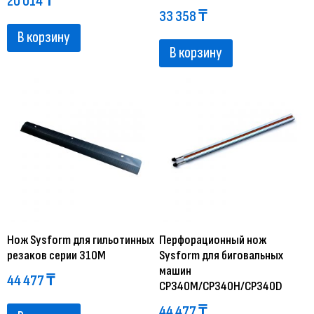
20 014
₸
33 358
₸
В корзину
В корзину
Нож Sysform для гильотинных
Перфорационный нож
резаков серии 310M
Sysform для биговальных
машин
44 477
₸
CP340M/CP340H/CP340D
44 477
₸