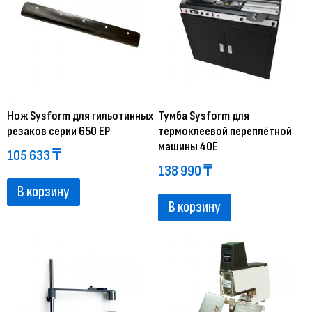
Нож Sysform для гильотинных
Тумба Sysform для
резаков серии 650 EP
термоклеевой переплётной
машины 40E
105 633
₸
138 990
₸
В корзину
В корзину