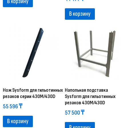
В корзину
В корзину
Нож Sysform для гильотинных
Напольная подставка
резаков серии 430M/430D
Sysform для гильотинных
резаков 430M/430D
55 596
₸
57 500
₸
В корзину
В корзину