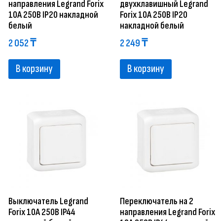
направления Legrand Forix
двухклавишный Legrand
10A 250В IP20 накладной
Forix 10A 250В IP20
белый
накладной белый
2 052
₸
2 249
₸
В корзину
В корзину
Выключатель Legrand
Переключатель на 2
Forix 10A 250В IP44
направления Legrand Forix