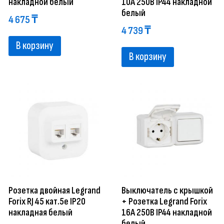
накладной белый
10A 250В IP44 накладной
белый
4 675
₸
4 739
₸
В корзину
В корзину
Розетка двойная Legrand
Выключатель с крышкой
Forix RJ 45 кат.5е IP20
+ Розетка Legrand Forix
накладная белый
16A 250В IP44 накладной
белый