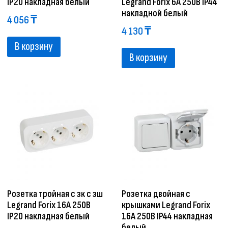
IP20 накладная белый
Legrand Forix 6A 250В IP44
накладной белый
4 056
₸
4 130
₸
В корзину
В корзину
Розетка тройная с зк с зш
Розетка двойная с
Legrand Forix 16A 250В
крышками Legrand Forix
IP20 накладная белый
16A 250В IP44 накладная
белый