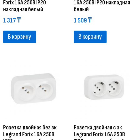
Forix 16A 250В IP20
16A 250В IP20 накладная
накладная белый
белый
1 317
₸
1 509
₸
В корзину
В корзину
Розетка двойная без зк
Розетка двойная с зк
Legrand Forix 16A 250В
Legrand Forix 16A 250В