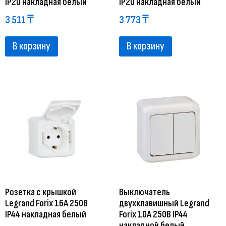
IP20 накладная белый
IP20 накладная белый
3 511
₸
3 773
₸
В корзину
В корзину
Розетка с крышкой
Выключатель
Legrand Forix 16A 250В
двухклавишный Legrand
IP44 накладная белый
Forix 10A 250В IP44
накладной белый