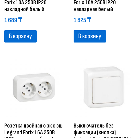
Forix 10A 250В IP20
Forix 16A 250В IP20
накладной белый
накладная белый
1 689
₸
1 825
₸
В корзину
В корзину
Розетка двойная с зк с зш
Выключатель без
Legrand Forix 16A 250В
фиксации (кнопка)