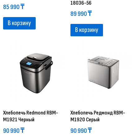
18036-56
85 990
₸
89 990
₸
В корзину
В корзину
Хлебопечь Redmond RBM-
Хлебопечь Редмонд RBM-
M1921 Черный
M1920 Серый
90 990
₸
90 990
₸